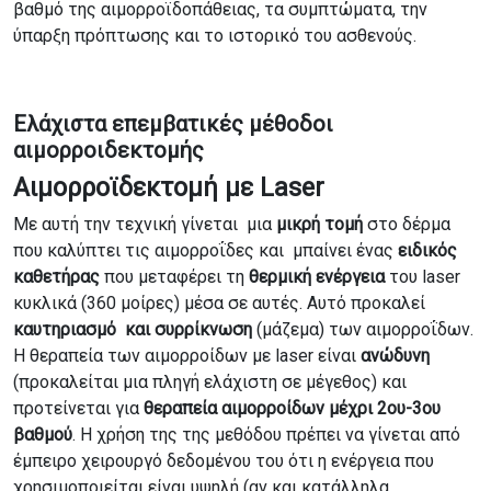
βαθμό της αιμορροϊδοπάθειας, τα συμπτώματα, την
ύπαρξη πρόπτωσης και το ιστορικό του ασθενούς.
Ελάχιστα επεμβατικές μέθοδοι
αιμορροιδεκτομής
Αιμορροϊδεκτομή με Laser
Με αυτή την τεχνική γίνεται μια
μικρή τομή
στο δέρμα
που καλύπτει τις αιμορροΐδες και μπαίνει ένας
ειδικός
καθετήρας
που μεταφέρει τη
θερμική ενέργεια
του laser
κυκλικά (360 μοίρες) μέσα σε αυτές. Αυτό προκαλεί
καυτηριασμό και συρρίκνωση
(μάζεμα) των αιμορροΐδων.
Η θεραπεία των αιμορροίδων με laser είναι
ανώδυνη
(προκαλείται μια πληγή ελάχιστη σε μέγεθος) και
προτείνεται για
θεραπεία αιμορροίδων μέχρι 2ου-3ου
βαθμού
. Η χρήση της της μεθόδου πρέπει να γίνεται από
έμπειρο χειρουργό δεδομένου του ότι η ενέργεια που
χρησιμοποιείται είναι υψηλή (αν και κατάλληλα