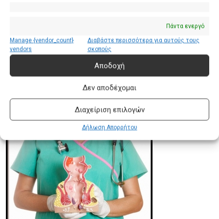
Πάντα ενεργό
Manage {vendor_count}
Διαβάστε περισσότερα για αυτούς τους
Αιμορροίδες
vendors
σκοπούς
Αποδοχή
Δεν αποδέχομαι
Αιμορροΐδες: Συμπτώματα,
Διαχείριση επιλογών
Θεραπεία και Χειρουργείο
Δήλωση Απορρήτου