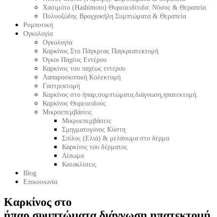
Χασιμότο (Hashimoto) Θυρεοειδίτιδα: Νόσος & Θεραπεία
Πολυοζώδης Βρογχοκήλη Συμπτώματα & Θεραπεία
Ρομποτική
Ογκολογία
Ογκολογία
Καρκίνος Στο Πάγκρεας Παγκρεατεκτομή
Όγκοι Παχέος Εντέρου
Καρκίνος του παχέως εντέρου
Λαπαροσκοπική Κολεκτομή
Γαστρεκτομή
Καρκίνος στο ήπαρ,συμπτώματα,διάγνωση,ηπατεκτομή.
Καρκίνος Θυρεοειδούς
Μικροεπεμβάσεις
Μικροεπεμβάσεις
Σμηγματογόνος Κύστη
Σπίλος (Ελιά) & μελάνωμα στο δέρμα
Καρκίνος του δέρματος
Λίπωμα
Κατακλίσεις
Blog
Επικοινωνία
Καρκίνος στο
ήπαρ,συμπτώματα,διάγνωση,ηπατεκτομή.