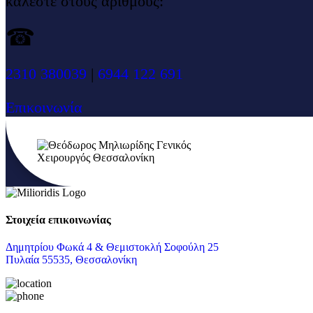
καλέστε στους αριθμούς:
☎
2310 380039
|
6944 122 691
Επικοινωνία
Στοιχεία επικοινωνίας
Δημητρίου Φωκά 4 & Θεμιστοκλή Σοφούλη 25
Πυλαία 55535, Θεσσαλονίκη