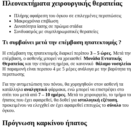
Πλεονεκτήματα χειρουργικής θεραπείας
Πλήρης αφαίρεση του όγκου σε επιλεγμένες περιπτώσεις
Μακροχρόνια επιβίωση
Δυνατότητα ίασης σε πρώιμα στάδια
Συνδυασμός με συμπληρωματικές θεραπείες
Τι συμβαίνει μετά την επέμβαση ηπατεκτομής ?
Η επέμβαση της ηπατεκτομής διαρκεί περίπου
3 – 5 ώρες
. Μετά την
επέμβαση, ο ασθενής μπορεί να χρειασθεί
Μονάδα Εντατικής
Θεραπείας
και την επόμενη ημέρα, σε κανονικό
θάλαμο νοσηλεία
Η παραμονή είναι περιπου 4 με 5 μέρες ανάλογα με την βαρύτητα τη
περιπτωσης
Για την αντιμετώπιση του πόνου, θα χορηγηθούν στον ασθενή τα
κατάλληλα
αναλγητικά
φάρμακα, ενώ μπορεί να επιστρέψει στο
σπίτι του μετά από
7 – 10 ημέρες
. Μετά το χειρουργείο, το τμήμα τ
ήπατος που έχει αφαιρεθεί, θα δοθεί για
ιστολογική εξέταση
,
προκειμένου να ελεγχθεί αν έχει αφαιρεθεί επιτυχώς το
σύνολο
του
όγκου.
Πρόγνωση καρκίνου ήπατος