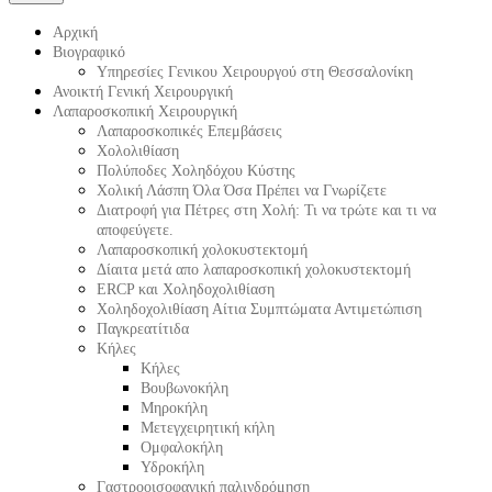
Αρχική
Βιογραφικό
Υπηρεσίες Γενικου Χειρουργού στη Θεσσαλονίκη
Ανοικτή Γενική Χειρουργική
Λαπαροσκοπική Χειρουργική
Λαπαροσκοπικές Επεμβάσεις
Χολολιθίαση
Πολύποδες Χοληδόχου Κύστης
Χολική Λάσπη Όλα Όσα Πρέπει να Γνωρίζετε
Διατροφή για Πέτρες στη Χολή: Τι να τρώτε και τι να
αποφεύγετε.
Λαπαροσκοπική χολοκυστεκτομή
Δίαιτα μετά απο λαπαροσκοπική χολοκυστεκτομή
ERCP και Χοληδοχολιθίαση
Χοληδοχολιθίαση Αίτια Συμπτώματα Αντιμετώπιση
Παγκρεατίτιδα
Κήλες
Κήλες
Βουβωνοκήλη
Μηροκήλη
Μετεγχειρητική κήλη
Ομφαλοκήλη
Υδροκήλη
Γαστροοισοφαγική παλινδρόμηση