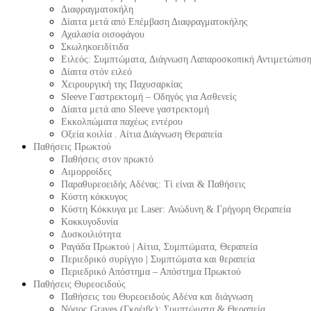
Διαφραγματοκήλη
Δίαιτα μετά από Επέμβαση Διαφραγματοκήλης
Αχαλασία οισοφάγου
Σκωληκοειδίτιδα
Ειλεός: Συμπτώματα, Διάγνωση Λαπαροσκοπική Αντιμετώπισ
Δίαιτα στόν ειλεό
Χειρουργική της Παχυσαρκίας
Sleeve Γαστρεκτομή – Οδηγός για Ασθενείς
Δίαιτα μετά απο Sleeve γαστρεκτομή
Εκκολπώματα παχέως εντέρου
Οξεία κοιλία . Αίτια Διάγνωση Θεραπεία
Παθήσεις Πρωκτού
Παθήσεις στον πρωκτό
Αιμορροίδες
Παραθυρεοειδής Αδένας: Τί είναι & Παθήσεις
Κύστη κόκκυγος
Κύστη Κόκκυγα με Laser: Ανώδυνη & Γρήγορη Θεραπεία
Κοκκυγοδυνία
Δυσκοιλιότητα
Ραγάδα Πρωκτού | Αίτια, Συμπτώματα, Θεραπεία
Περιεδρικό συρίγγιο | Συμπτώματα και θεραπεία
Περιεδρικό Απόστημα – Απόστημα Πρωκτού
Παθήσεις Θυρεοειδούς
Παθήσεις του Θυρεοειδούς Αδένα και διάγνωση
Νόσος Graves (Γκρέιβς): Συμπτώματα & Θεραπεία