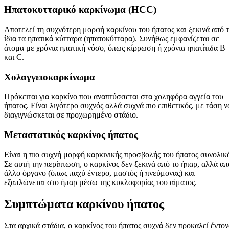
Ηπατοκυτταρικό καρκίνωμα (HCC)
Αποτελεί τη συχνότερη μορφή καρκίνου του ήπατος και ξεκινά από 
ίδια τα ηπατικά κύτταρα (ηπατοκύτταρα). Συνήθως εμφανίζεται σε
άτομα με χρόνια ηπατική νόσο, όπως κίρρωση ή χρόνια ηπατίτιδα Β
και C.
Χολαγγειοκαρκίνωμα
Πρόκειται για καρκίνο που αναπτύσσεται στα χοληφόρα αγγεία του
ήπατος. Είναι λιγότερο συχνός αλλά συχνά πιο επιθετικός, με τάση ν
διαγιγνώσκεται σε προχωρημένο στάδιο.
Μεταστατικός καρκίνος ήπατος
Είναι η πιο συχνή μορφή καρκινικής προσβολής του ήπατος συνολικ
Σε αυτή την περίπτωση, ο καρκίνος δεν ξεκινά από το ήπαρ, αλλά απ
άλλο όργανο (όπως παχύ έντερο, μαστός ή πνεύμονας) και
εξαπλώνεται στο ήπαρ μέσω της κυκλοφορίας του αίματος.
Συμπτώματα καρκίνου ήπατος
Στα αρχικά στάδια, ο καρκίνος του ήπατος συχνά δεν προκαλεί έντο