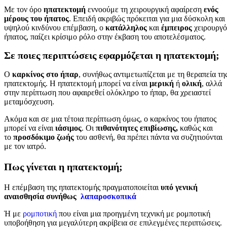
Με τον όρο
ηπατεκτομή
εννοούμε τη χειρουργική αφαίρεση
ενός
μέρους του ήπατος
. Επειδή ακριβώς πρόκειται για μια δύσκολη και
υψηλού κινδύνου επέμβαση, ο
κατάλληλος
και
έμπειρος
χειρουργό
ήπατος, παίζει κρίσιμο ρόλο στην έκβαση του αποτελέσματος.
Σε ποιες περιπτώσεις εφαρμόζεται η ηπατεκτομή;
Ο
καρκίνος στο ήπαρ
, συνήθως αντιμετωπίζεται με τη θεραπεία τη
ηπατεκτομής. Η ηπατεκτομή μπορεί να είναι
μερική
ή
ολική
, αλλά
στην περίπτωση που αφαιρεθεί ολόκληρο το ήπαρ, θα χρειαστεί
μεταμόσχευση.
Ακόμα και σε μια τέτοια περίπτωση όμως, ο καρκίνος του ήπατος
μπορεί να είναι
ιάσιμος
. Οι
πιθανότητες επιβίωσης,
καθώς και
το
προσδόκιμο ζωής
του ασθενή, θα πρέπει πάντα να συζητιούνται
με τον ιατρό.
Πως γίνεται η ηπατεκτομή;
Η επέμβαση της ηπατεκτομής πραγματοποιείται
υπό γενική
αναισθησία συνήθως
λαπαροσκοπικά
Ή με
ρομποτική
που είναι μια προηγμένη τεχνική με ρομποτική
υποβοήθηση για μεγαλύτερη ακρίβεια σε επιλεγμένες περιπτώσεις.