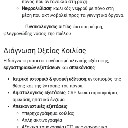
πόνος που αντανακλά στη ράχη.
Νεφρολιθίαση
: κωλικός νεφρού με πόνο στη
μέση που ακτινοβολεί προς τα γεννητικά όργανα.
Γυναικολογικές αιτίες
: έκτοπη κύηση,
φλεγμονώδης νόσος της πυέλου.
Διάγνωση Οξείας Κοιλίας
Η διάγνωση απαιτεί συνδυασμό κλινικής εξέτασης,
εργαστηριακών εξετάσεων
και
απεικόνισης
:
Ιατρικό ιστορικό & φυσική εξέταση
: εντοπισμός της
θέσης και της έντασης του πόνου.
Αιματολογικές εξετάσεις
: CRP, λευκά αιμοσφαίρια,
αμυλάση, ηπατικά ένζυμα.
Απεικονιστικές εξετάσεις
:
Υπερηχογράφημα κοιλίας
Απλή ακτινογραφία
Αξονική τομογραφία (CT) με σκιαγραφικό