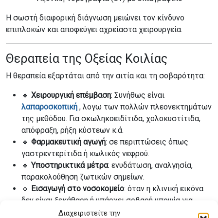
Η σωστή διαφορική διάγνωση μειώνει τον κίνδυνο
επιπλοκών και αποφεύγει αχρείαστα χειρουργεία.
Θεραπεία της Οξείας Κοιλίας
Η θεραπεία εξαρτάται από την αιτία και τη σοβαρότητα:
🔹
Χειρουργική επέμβαση
: Συνήθως είναι
λαπαροσκοπική
, λογω των πολλών πλεονεκτημάτων
της μεθόδου. Για σκωληκοειδίτιδα, χολοκυστίτιδα,
απόφραξη, ρήξη κύστεων κ.ά.
🔹
Φαρμακευτική αγωγή
: σε περιπτώσεις όπως
γαστρεντερίτιδα ή κωλικός νεφρού.
🔹
Υποστηρικτικά μέτρα
: ενυδάτωση, αναλγησία,
παρακολούθηση ζωτικών σημείων.
🔹
Εισαγωγή στο νοσοκομείο
: όταν η κλινική εικόνα
δεν είναι ξεκάθαρη ή υπάρχει σοβαρή υποψία για
επιπλοκές.
Διαχειριστείτε την