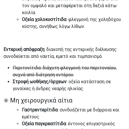
τον ομφαλό και μεταφέρεται στη δεξιά κάτω
κοιλία.
Οξεία χολοκυστίτιδα
: φλεγμονή της χοληδόχου
κύστης, συνήθως λόγω λίθων.
Εντερική απόφραξη
: διακοπή της εντερικής διέλευσης·
συνοδεύεται από ναυτία, εμετό και τυμπανισμό.
Περιτονίτιδα: διάχυτη φλεγμονή του περιτοναίου,
συχνά από διάτρηση εντέρου.
Στροφή ωοθήκης/όρχεων
: οξεία κατάσταση σε
γυναίκες ή άνδρες νεαρής ηλικίας.
✳️ Μη χειρουργικά αίτια
Γαστρεντερίτιδα
: συνδυάζεται με διάρροια και
εμέτους.
Οξεία παγκρεατίτιδα
: έντονος επιγαστρικός