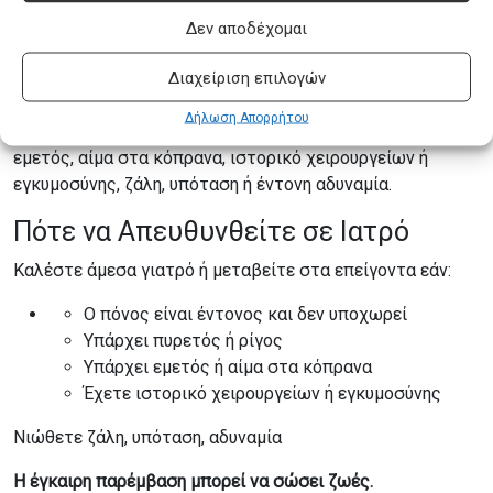
Δεν αποδέχομαι
Πότε πρέπει να απευθυνθώ άμεσα σε
γιατρό;
Διαχείριση επιλογών
Χρειάζεται άμεση ιατρική αξιολόγηση όταν ο πόνος είναι
Δήλωση Απορρήτου
έντονος και δεν υποχωρεί, όταν υπάρχει πυρετός ή ρίγος,
εμετός, αίμα στα κόπρανα, ιστορικό χειρουργείων ή
εγκυμοσύνης, ζάλη, υπόταση ή έντονη αδυναμία.
Πότε να Απευθυνθείτε σε Ιατρό
Καλέστε άμεσα γιατρό ή μεταβείτε στα επείγοντα εάν:
Ο πόνος είναι έντονος και δεν υποχωρεί
Υπάρχει πυρετός ή ρίγος
Υπάρχει εμετός ή αίμα στα κόπρανα
Έχετε ιστορικό χειρουργείων ή εγκυμοσύνης
Νιώθετε ζάλη, υπόταση, αδυναμία
Η έγκαιρη παρέμβαση μπορεί να σώσει ζωές.