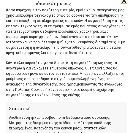
ιδιωτικότητά σας
Για να παρέχουμε την καλύτερη εμπειρία, εμείς και οι συνεργάτες μας
χρησιμοποιούμε τεχνολογίες όπως τα cookies για την αποθήκευση ή/
Συχνές ερωτήσεις για την οξεία
και την πρόσβαση σε πληροφορίες συσκευών. Η συγκατάθεση για τις
εν λόγω τεχνολογίες θα επιτρέψει σε εμάς και στους συνεργάτες μας
κοιλία
να επεξεργαστούμε δεδομένα προσωπικού χαρακτήρα, όπως
συμπεριφορά περιήγησης ή μοναδικά αναγνωριστικά σε αυτόν τον
Τι είναι η οξεία κοιλία;
ιστότοπο και να προβάλλουμε (μη) εξατομικευμένες διαφημίσεις. Η μη
συγκατάθεση ή η ανάκληση της συγκατάθεσης μπορεί να επηρεάσει
Η οξεία κοιλία είναι σοβαρή ιατρική κατάσταση με
αρνητικά ορισμένες λειτουργίες και δυνατότητες.
αιφνίδιο και έντονο πόνο στην κοιλιακή χώρα. Δεν
Κάντε κλικ παρακάτω για να δώσετε τη συγκατάθεση ως προς τα
αποτελεί συγκεκριμένη διάγνωση, αλλά περιγράφει
ανωτέρω ή για να κάνετε επιμέρους επιλογές. Οι επιλογές σας θα
συμπτώματα που μπορεί να σχετίζονται με παθολογία
εφαρμοστούν μόνο σε αυτόν τον ιστότοπο. Μπορείτε να αλλάξετε τις
στην κοιλιά και χρειάζονται επείγουσα ιατρική
ρυθμίσεις σας οποιαδήποτε στιγμή, συμπεριλαμβανομένης της
ανάκλησης της συγκατάθεσής σας, χρησιμοποιώντας τις εναλλαγές
αξιολόγηση.
στην Πολιτική Cookies ή κάνοντας κλικ στο κουμπί διαχείρισης
συγκατάθεσης στο κάτω μέρος της οθόνης.
Ποια αίτια μπορεί να προκαλέσουν
οξεία κοιλία;
Στατιστικά
Η οξεία κοιλία μπορεί να οφείλεται σε χειρουργικά αίτια,
Αποθήκευση ή/και πρόσβαση στα δεδομένα μιας συσκευής,
Μέτρηση της διαφημιστικής απόδοσης, Μέτρηση απόδοσης
όπως οξεία σκωληκοειδίτιδα, οξεία χολοκυστίτιδα,
περιεχομένου, Κατανόηση του κοινού μέσω στατιστικών
εντερική απόφραξη, περιτονίτιδα ή στροφή ωοθήκης/