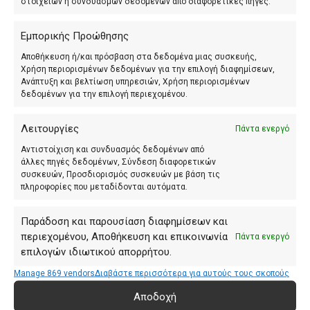
στοιχείων ή συνδυασμών δεδομένων από διαφορετικές πηγές.
όρχεων. Μπορεί επίσης να σχετίζεται με μη χειρουργικά
αίτια, όπως γαστρεντερίτιδα, οξεία παγκρεατίτιδα,
Εμπορικής Προώθησης
νεφρολιθίαση ή γυναικολογικές αιτίες.
Αποθήκευση ή/και πρόσβαση στα δεδομένα μιας συσκευής,
Χρήση περιορισμένων δεδομένων για την επιλογή διαφημίσεων,
Πώς γίνεται η διάγνωση της οξείας
Ανάπτυξη και βελτίωση υπηρεσιών, Χρήση περιορισμένων
κοιλίας;
δεδομένων για την επιλογή περιεχομένου.
Η διάγνωση γίνεται με συνδυασμό ιατρικού ιστορικού,
Λειτουργίες
Πάντα ενεργό
φυσικής εξέτασης, αιματολογικών εξετάσεων και
Αντιστοίχιση και συνδυασμός δεδομένων από
απεικονιστικού ελέγχου, όπως υπερηχογράφημα κοιλίας,
άλλες πηγές δεδομένων, Σύνδεση διαφορετικών
απλή ακτινογραφία ή αξονική τομογραφία με σκιαγραφικό.
συσκευών, Προσδιορισμός συσκευών με βάση τις
πληροφορίες που μεταδίδονται αυτόματα.
Πώς αντιμετωπίζεται η οξεία κοιλία;
Η αντιμετώπιση εξαρτάται από την αιτία και τη
Παράδοση και παρουσίαση διαφημίσεων και
περιεχομένου, Αποθήκευση και επικοινωνία
σοβαρότητα. Μπορεί να περιλαμβάνει χειρουργική
Πάντα ενεργό
επιλογών ιδιωτικού απορρήτου.
επέμβαση, συνήθως λαπαροσκοπική όταν υπάρχει
ένδειξη, φαρμακευτική αγωγή, υποστηρικτικά μέτρα,
Manage 869 vendors
Διαβάστε περισσότερα για αυτούς τους σκοπούς
ενυδάτωση, αναλγησία ή εισαγωγή στο νοσοκομείο για
Αποδοχή
παρακολούθηση.