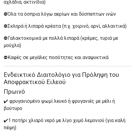
αχλάδια, ακτινίδια)
⛔Όλα τα όσπρια λόγω αερίων και δύσπεπτων ινών
⛔Σκληρά ή λιπαρά κρέατα (π.χ. χοιρινό, αρνί, αλλαντικά)
⛔Γαλακτοκομικά με πολλά λιπαρά (κρέμες, τυριά με
μούχλα)
⛔Καφές σε μεγάλες ποσότητες και αναψυκτικά
Ενδεικτικό Διαιτολόγιο για Πρόληψη του
Αποφρακτικού Ειλεού
Πρωινό
✔️ φρυγανισμένο ψωμί λευκό ή φρυγανιές με μέλι ή
βούτυρο
✔️1 ποτήρι χλιαρό νερό με λίγο χυμό λεμονιού (για καλή
πέψη)