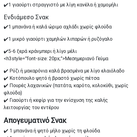
✔️1 γιαούρτι στραγγιστό με λίγη κανέλα ή χαμομήλι
Ενδιάμεσο Σνακ
✔️1 μπανάνα ή καλά ώριμο αχλάδι χωρίς φλούδα
✔️1 μικρό γιαούρτι χαμηλών λιπαρών ή ρυζόγαλο
✔️5-6 ξερά κράνμπερι ή λίγο μέλι
<h3style=”font-size: 20px;”>Μεσημεριανό Γεύμα
✔️ Ρύζι ή μακαρόνια καλά βρασμένα με λίγο ελαιόλαδο
✔️ Κοτόπουλο ψητό ή βραστό χωρίς πέτσα
✔️ Πουρές λαχανικών (πατάτα, καρότο, κολοκύθι, χωρίς
φλούδα)
✔️ Γιαούρτι ή κεφίρ για την ενίσχυση της καλής
λειτουργίας του εντέρου
Απογευματινό Σνακ
✔️ 1 μπανάνα ή ψητό μήλο χωρίς τη φλούδα