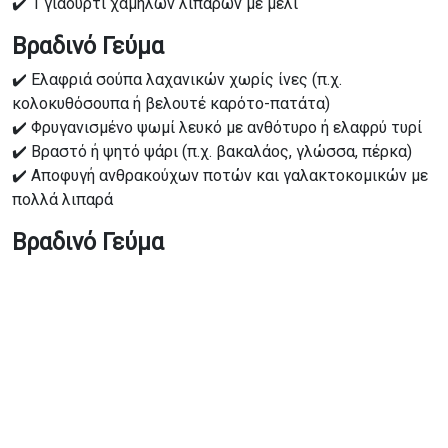
✔️ 1 γιαούρτι χαμηλών λιπαρών με μέλι
Βραδινό Γεύμα
✔️ Ελαφριά σούπα λαχανικών χωρίς ίνες (π.χ.
κολοκυθόσουπα ή βελουτέ καρότο-πατάτα)
✔️ Φρυγανισμένο ψωμί λευκό με ανθότυρο ή ελαφρύ τυρί
✔️ Βραστό ή ψητό ψάρι (π.χ. βακαλάος, γλώσσα, πέρκα)
✔️ Αποφυγή ανθρακούχων ποτών και γαλακτοκομικών με
πολλά λιπαρά
Βραδινό Γεύμα
✔️ Ρυζότο με κοτόπουλο ή ψάρι
✔️ Μαλακά λαχανικά (π.χ. καλά βρασμένα κολοκυθάκια ή
καρότα)
✔️ 1 μικρό φρυγανισμένο ψωμί λευκό
Συχνές ερωτήσεις για τη δίαιτα στον
ειλεό