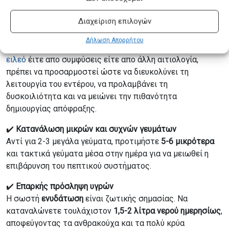
Γενικές Αρχές Διατροφής στην περίπτωση
των συμφύσεων εντέρου και επεισοδίων
Διαχείριση επιλογών
ειλεού
Δήλωση Απορρήτου
Η διατροφή σε άτομα με
εγκατεστημένο η επαπειλούμενο
ειλεό
έιτε απο συμφύσεις είτε απο άλλη αιτιολογία,
πρέπει να προσαρμοστεί ώστε να διευκολύνει τη
λειτουργία του εντέρου, να προλαμβάνει τη
δυσκοιλιότητα και να μειώνει την πιθανότητα
δημιουργίας απόφραξης.
✔️
Κατανάλωση μικρών και συχνών γευμάτων
Αντί για 2-3 μεγάλα γεύματα, προτιμήστε
5-6 μικρότερα
και τακτικά γεύματα μέσα στην ημέρα για να μειωθεί η
επιβάρυνση του πεπτικού συστήματος.
✔️
Επαρκής πρόσληψη υγρών
Η σωστή
ενυδάτωση
είναι ζωτικής σημασίας. Να
καταναλώνετε τουλάχιστον
1,5-2 λίτρα νερού ημερησίως
,
αποφεύγοντας τα ανθρακούχα και τα πολύ κρύα