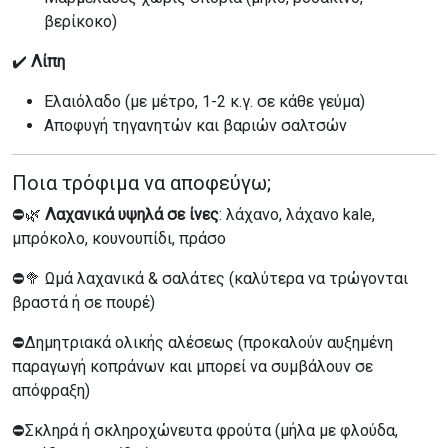
βερίκοκο)
✔️
Λίπη
Ελαιόλαδο (με μέτρο, 1-2 κ.γ. σε κάθε γεύμα)
Αποφυγή τηγανητών και βαριών σαλτσών
Ποια τρόφιμα να αποφεύγω;
⛔🌿
Λαχανικά υψηλά σε ίνες
: λάχανο, λάχανο kale,
μπρόκολο, κουνουπίδι, πράσο
⛔🥦 Ωμά λαχανικά & σαλάτες (καλύτερα να τρώγονται
βραστά ή σε πουρέ)
⛔Δημητριακά ολικής αλέσεως (προκαλούν αυξημένη
παραγωγή κοπράνων και μπορεί να συμβάλουν σε
απόφραξη)
⛔Σκληρά ή σκληροχώνευτα φρούτα (μήλα με φλούδα,