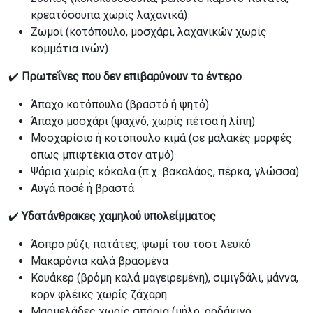
κρεατόσουπα χωρίς λαχανικά)
Ζωμοί (κοτόπουλο, μοσχάρι, λαχανικών χωρίς
κομμάτια ινών)
✔️
Πρωτεΐνες που δεν επιβαρύνουν το έντερο
Άπαχο κοτόπουλο (βραστό ή ψητό)
Άπαχο μοσχάρι (ψαχνό, χωρίς πέτσα ή λίπη)
Μοσχαρίσιο ή κοτόπουλο κιμά (σε μαλακές μορφές
όπως μπιφτέκια στον ατμό)
Ψάρια χωρίς κόκαλα (π.χ. βακαλάος, πέρκα, γλώσσα)
Αυγά ποσέ ή βραστά
✔️
Υδατάνθρακες χαμηλού υπολείμματος
Άσπρο ρύζι, πατάτες, ψωμί του τοστ λευκό
Μακαρόνια καλά βρασμένα
Κουάκερ (βρόμη καλά μαγειρεμένη), σιμιγδάλι, μάννα,
κορν φλέικς χωρίς ζάχαρη
Μαρμελάδες χωρίς σπόρια (μήλο, ροδάκινο,