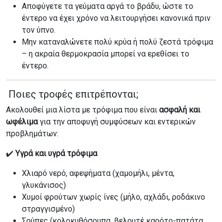
Αποφύγετε τα γεύματα αργά το βράδυ, ώστε το
έντερο να έχει χρόνο να λειτουργήσει κανονικά πριν
τον ύπνο.
Μην καταναλώνετε πολύ κρύα ή πολύ ζεστά τρόφιμα
– η ακραία θερμοκρασία μπορεί να ερεθίσει το
έντερο.
Ποιες τροφές επιτρέπονται;
Ακολουθεί μια λίστα με τρόφιμα που είναι
ασφαλή και
ωφέλιμα
για την αποφυγή συμφύσεων και εντερικών
προβλημάτων:
✔️
Υγρά και υγρά τρόφιμα
Χλιαρό νερό, αφεψήματα (χαμομήλι, μέντα,
γλυκάνισος)
Χυμοί φρούτων χωρίς ίνες (μήλο, αχλάδι, ροδάκινο
στραγγισμένο)
Σούπες (κολοκυθόσουπα, βελουτέ καρότο-πατάτα,