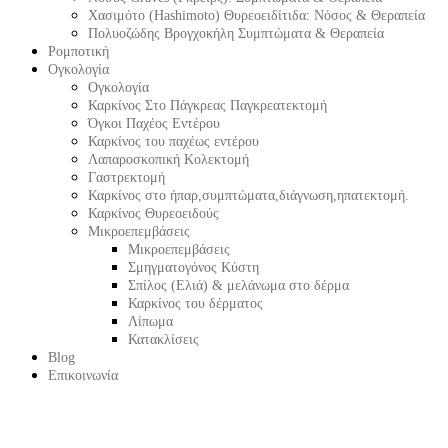
Χασιμότο (Hashimoto) Θυρεοειδίτιδα: Νόσος & Θεραπεία
Πολυοζώδης Βρογχοκήλη Συμπτώματα & Θεραπεία
Ρομποτική
Ογκολογία
Ογκολογία
Καρκίνος Στο Πάγκρεας Παγκρεατεκτομή
Όγκοι Παχέος Εντέρου
Καρκίνος του παχέως εντέρου
Λαπαροσκοπική Κολεκτομή
Γαστρεκτομή
Καρκίνος στο ήπαρ,συμπτώματα,διάγνωση,ηπατεκτομή.
Καρκίνος Θυρεοειδούς
Μικροεπεμβάσεις
Μικροεπεμβάσεις
Σμηγματογόνος Κύστη
Σπίλος (Ελιά) & μελάνωμα στο δέρμα
Καρκίνος του δέρματος
Λίπωμα
Κατακλίσεις
Blog
Επικοινωνία