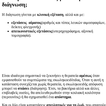
διάγνωση;
Η διάγνωση γίνεται με
κλινική εξέταση
, αλλά και με:
εξετάσεις αίματος
(αριθμός και τύπος λευκών αιμοσφαιρίων,
δείκτες φλεγμονής)
απεικονιστικές εξετάσεις
(υπερηχογράφημα, αξονική
τομογραφία).
Είναι ιδιαίτερα σημαντικό να ξεκινήσει η θεραπεία
αμέσως
όταν
εμφανισθούν τα συμπτώματα της σκωληκοειδίτιδας. Όταν η αυτή η
κατάσταση συνεχίζεται χωρίς θεραπεία, η σκωληκοειδής απόφυση
μπορεί να
σπάσει
(διάτρηση). Έτσι, τα βακτήρια αλλά και άλλες
επιβλαβείς ουσίες, θα απελευθερωθούν στην κοιλιακή κοιλότητα
(περιτονίτις) ή θα σχηματισθεί ένα
απόστημα
.
Και οι δύο είναι καταστάσεις
απειλητικές για τη ζωή,
που απαιτούν