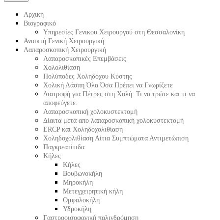
Αρχική
Βιογραφικό
Υπηρεσίες Γενικου Χειρουργού στη Θεσσαλονίκη
Ανοικτή Γενική Χειρουργική
Λαπαροσκοπική Χειρουργική
Λαπαροσκοπικές Επεμβάσεις
Χολολιθίαση
Πολύποδες Χοληδόχου Κύστης
Χολική Λάσπη Όλα Όσα Πρέπει να Γνωρίζετε
Διατροφή για Πέτρες στη Χολή: Τι να τρώτε και τι να
αποφεύγετε.
Λαπαροσκοπική χολοκυστεκτομή
Δίαιτα μετά απο λαπαροσκοπική χολοκυστεκτομή
ERCP και Χοληδοχολιθίαση
Χοληδοχολιθίαση Αίτια Συμπτώματα Αντιμετώπιση
Παγκρεατίτιδα
Κήλες
Κήλες
Βουβωνοκήλη
Μηροκήλη
Μετεγχειρητική κήλη
Ομφαλοκήλη
Υδροκήλη
Γαστροοισοφαγική παλινδρόμηση