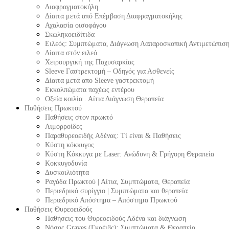
Διαφραγματοκήλη
Δίαιτα μετά από Επέμβαση Διαφραγματοκήλης
Αχαλασία οισοφάγου
Σκωληκοειδίτιδα
Ειλεός: Συμπτώματα, Διάγνωση Λαπαροσκοπική Αντιμετώπισ
Δίαιτα στόν ειλεό
Χειρουργική της Παχυσαρκίας
Sleeve Γαστρεκτομή – Οδηγός για Ασθενείς
Δίαιτα μετά απο Sleeve γαστρεκτομή
Εκκολπώματα παχέως εντέρου
Οξεία κοιλία . Αίτια Διάγνωση Θεραπεία
Παθήσεις Πρωκτού
Παθήσεις στον πρωκτό
Αιμορροίδες
Παραθυρεοειδής Αδένας: Τί είναι & Παθήσεις
Κύστη κόκκυγος
Κύστη Κόκκυγα με Laser: Ανώδυνη & Γρήγορη Θεραπεία
Κοκκυγοδυνία
Δυσκοιλιότητα
Ραγάδα Πρωκτού | Αίτια, Συμπτώματα, Θεραπεία
Περιεδρικό συρίγγιο | Συμπτώματα και θεραπεία
Περιεδρικό Απόστημα – Απόστημα Πρωκτού
Παθήσεις Θυρεοειδούς
Παθήσεις του Θυρεοειδούς Αδένα και διάγνωση
Νόσος Graves (Γκρέιβς): Συμπτώματα & Θεραπεία