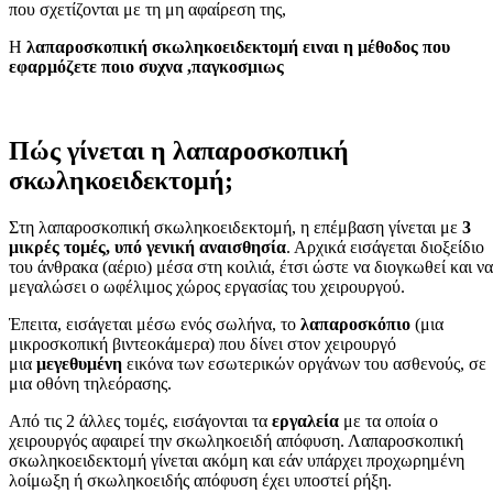
που σχετίζονται με τη μη αφαίρεση της,
Η
λαπαροσκοπική σκωληκοειδεκτομή ειναι η μέθοδος που
εφαρμόζετε ποιο συχνα ,παγκοσμιως
Πώς γίνεται η λαπαροσκοπική
σκωληκοειδεκτομή;
Στη λαπαροσκοπική σκωληκοειδεκτομή, η επέμβαση γίνεται με
3
μικρές τομές, υπό γενική αναισθησία
. Αρχικά εισάγεται διοξείδιο
του άνθρακα (αέριο) μέσα στη κοιλιά, έτσι ώστε να διογκωθεί και να
μεγαλώσει ο ωφέλιμος χώρος εργασίας του χειρουργού.
Έπειτα, εισάγεται μέσω ενός σωλήνα, το
λαπαροσκόπιο
(μια
μικροσκοπική βιντεοκάμερα) που δίνει στον χειρουργό
μια
μεγεθυμένη
εικόνα των εσωτερικών οργάνων του ασθενούς, σε
μια οθόνη τηλεόρασης.
Από τις 2 άλλες τομές, εισάγονται τα
εργαλεία
με τα οποία ο
χειρουργός αφαιρεί την σκωληκοειδή απόφυση. Λαπαροσκοπική
σκωληκοειδεκτομή γίνεται ακόμη και εάν υπάρχει προχωρημένη
λοίμωξη ή σκωληκοειδής απόφυση έχει υποστεί ρήξη.