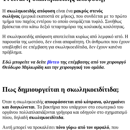
Η
σκωληκοειδής απόφυση
είναι ένα
μακρύς στενός
σωλήνας
(μερικά εκατοστά σε μήκος), που συνδέεται με το πρώτο
τμήμα του παχέος εντέρου το οποίο ονομάζεται τυφλό. Συνήθως
βρίσκεται στο κάτω δεξιό τεταρτημόριο της κοιλιακής κοιλότητας.
Η σκωληκοειδής απόφυση αποτελείται κυρίως από λεμφικό ιστό. Η
παρουσία της ωστόσο, δεν είναι απαραίτητη. Οι άνθρωποι που έχουν
υποβληθεί σε επέμβαση για σκωληκοειδίτιδα, δεν έχουν κανένα
πρόβλημα.
Εδώ μπορείτε να δείτε
βίντεο
της επέμβασης από τον χειρουργό
Θεόδωρο Μηλιωρίδη και την χειρουργική του ομάδα
.
Πως δημιουργείται η σκωληκοειδίτιδα;
Όταν η σκωληκοειδής
αποφράσσεται από κόπρανα, φλεγμαίνει
και διογκώνεται
. Τα βακτήρια που υπάρχουν στο εσωτερικό του
οργάνου πολλαπλασιάζονται γρήγορα και οδηγούν στο σχηματισμό
πύου, δηλαδή
σκωληκοειδίτιδα
.
Αυτή μπορεί να προκαλέσει
πόνο γύρω από τον ομφαλό
, που