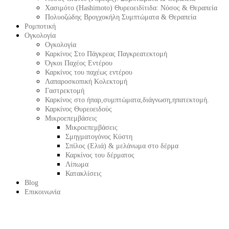
Χασιμότο (Hashimoto) Θυρεοειδίτιδα: Νόσος & Θεραπεία
Πολυοζώδης Βρογχοκήλη Συμπτώματα & Θεραπεία
Ρομποτική
Ογκολογία
Ογκολογία
Καρκίνος Στο Πάγκρεας Παγκρεατεκτομή
Όγκοι Παχέος Εντέρου
Καρκίνος του παχέως εντέρου
Λαπαροσκοπική Κολεκτομή
Γαστρεκτομή
Καρκίνος στο ήπαρ,συμπτώματα,διάγνωση,ηπατεκτομή.
Καρκίνος Θυρεοειδούς
Μικροεπεμβάσεις
Μικροεπεμβάσεις
Σμηγματογόνος Κύστη
Σπίλος (Ελιά) & μελάνωμα στο δέρμα
Καρκίνος του δέρματος
Λίπωμα
Κατακλίσεις
Blog
Επικοινωνία