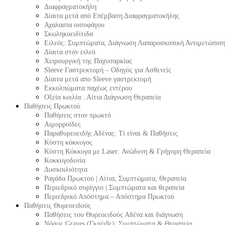
Διαφραγματοκήλη
Δίαιτα μετά από Επέμβαση Διαφραγματοκήλης
Αχαλασία οισοφάγου
Σκωληκοειδίτιδα
Ειλεός: Συμπτώματα, Διάγνωση Λαπαροσκοπική Αντιμετώπισ
Δίαιτα στόν ειλεό
Χειρουργική της Παχυσαρκίας
Sleeve Γαστρεκτομή – Οδηγός για Ασθενείς
Δίαιτα μετά απο Sleeve γαστρεκτομή
Εκκολπώματα παχέως εντέρου
Οξεία κοιλία . Αίτια Διάγνωση Θεραπεία
Παθήσεις Πρωκτού
Παθήσεις στον πρωκτό
Αιμορροίδες
Παραθυρεοειδής Αδένας: Τί είναι & Παθήσεις
Κύστη κόκκυγος
Κύστη Κόκκυγα με Laser: Ανώδυνη & Γρήγορη Θεραπεία
Κοκκυγοδυνία
Δυσκοιλιότητα
Ραγάδα Πρωκτού | Αίτια, Συμπτώματα, Θεραπεία
Περιεδρικό συρίγγιο | Συμπτώματα και θεραπεία
Περιεδρικό Απόστημα – Απόστημα Πρωκτού
Παθήσεις Θυρεοειδούς
Παθήσεις του Θυρεοειδούς Αδένα και διάγνωση
Νόσος Graves (Γκρέιβς): Συμπτώματα & Θεραπεία