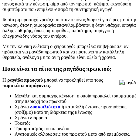
πόνος κατά την κένωση, αίμα από τον πρωκτό, κάψιμο, φαγούρα ή
συμπτώματα που επιμένουν παρά τη συντηρητική αγωγή.
Ιδιαίτερη προσοχή χρειάζεται όταν ο πόνος διαρκεί για ώρες μετά τη
κένωση, όταν η αιμορραγία επαναλαμβάνεται ή όταν υπάρχει υποψία
άλλης πάθησης, όπως αιμορροΐδες, απόστημα, συρίγγιο ή
φλεγμονώδης νόσος του εντέρου.
Με την κλινική εξέταση ο χειρουργός μπορεί να επιβεβαιώσει αν
πρόκειται για ραγάδα πρωκτού και να προτείνει την κατάλληλη
θεραπεία, ανάλογα με το αν η ραγάδα είναι οξεία ή χρόνια.
Ποια είναι τα αίτια της
ραγάδας πρωκτού;
Η
ραγάδα πρωκτού
μπορεί να προκληθεί από τους
παρακάτω παράγοντες
:
Μεγάλη και συμπαγής κένωση, η οποία προκαλεί τραυματισμ
στην περιοχή του πρωκτού
Χρόνια
δυσκοιλιότητα
ή καταβολή έντονης προσπάθειας
(σφίξιμο) κατά τη διάρκεια της κένωσης
Χρόνια διάρροια
Τοκετός
Τραυματισμός του περινέου
Ανατομικές αλλοιώσεις του πρωκτού μετά από επεμβάσεις,