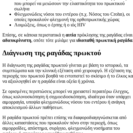
που μπορεί να μειώσουν την ελαστικότητα του πρωκτικού
σωλήνα
Φλεγμονώδεις νόσοι του εντέρου (π.χ. Νόσος του Crohn), οι
οποίες προκαλούν φλεγμονή της ορθοπρωκτικής χώρας
Λοιμώξεις, όπως ο έρπης ή ο ιός HIV
Επίσης, σε κάποια περιστατικά η
αιτία
πρόκλησης της ραγάδας είναι
αδιευκρίνιστη
, οπότε τότε μιλάμε για
ιδιοπαθή πρωκτική ραγάδα
Διάγνωση της ραγάδας πρωκτού
Η διάγνωση της ραγάδας πρωκτού γίνεται με βάση το ιστορικό, τα
συμπτώματα και την κλινική εξέταση από χειρουργό. Η εξέταση της
περιοχής του πρωκτού βοηθά να εντοπιστεί το σκίσιμο ή το έλκος κα
να αξιολογηθεί αν η ραγάδα είναι οξεία ή χρόνια.
Σε ορισμένες περιπτώσεις μπορεί να χρειαστεί περαιτέρω έλεγχος,
όπως κολονοσκόπηση ή σιγμοειδοσκόπηση, ιδιαίτερα όταν υπάρχει
αιμορραγία, υποψία φλεγμονώδους νόσου του εντέρου ή ανάγκη
αποκλεισμού άλλων παθήσεων.
Η ραγάδα πρωκτού πρέπει επίσης να διαφοροδιαγιγνώσκεται από
άλλες καταστάσεις που προκαλούν πόνο στην περιοχή, όπως
αιμορροΐδες, απόστημα, συρίγγιο, φλεγμονώδη νοσήματα του