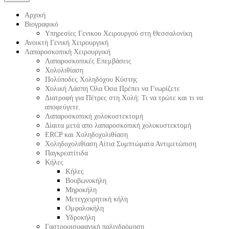
Αρχική
Βιογραφικό
Υπηρεσίες Γενικου Χειρουργού στη Θεσσαλονίκη
Ανοικτή Γενική Χειρουργική
Λαπαροσκοπική Χειρουργική
Λαπαροσκοπικές Επεμβάσεις
Χολολιθίαση
Πολύποδες Χοληδόχου Κύστης
Χολική Λάσπη Όλα Όσα Πρέπει να Γνωρίζετε
Διατροφή για Πέτρες στη Χολή: Τι να τρώτε και τι να
αποφεύγετε.
Λαπαροσκοπική χολοκυστεκτομή
Δίαιτα μετά απο λαπαροσκοπική χολοκυστεκτομή
ERCP και Χοληδοχολιθίαση
Χοληδοχολιθίαση Αίτια Συμπτώματα Αντιμετώπιση
Παγκρεατίτιδα
Κήλες
Κήλες
Βουβωνοκήλη
Μηροκήλη
Μετεγχειρητική κήλη
Ομφαλοκήλη
Υδροκήλη
Γαστροοισοφαγική παλινδρόμηση