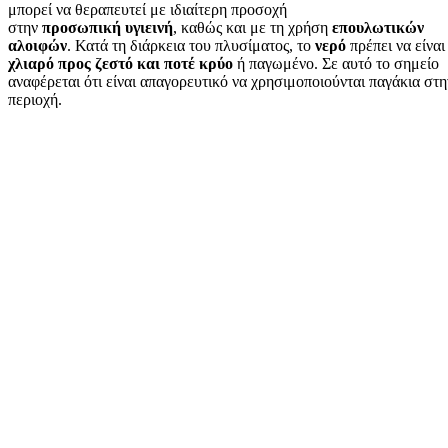
μπορεί να θεραπευτεί με ιδιαίτερη προσοχή
στην
προσωπική
υγιεινή
, καθώς και με τη χρήση
επουλωτικών
αλοιφών
. Κατά τη διάρκεια του πλυσίματος, το
νερό
πρέπει να είναι
χλιαρό προς ζεστό και ποτέ κρύο
ή παγωμένο. Σε αυτό το σημείο
αναφέρεται ότι είναι απαγορευτικό να χρησιμοποιούνται παγάκια στη
περιοχή.
Ο λόγος που προτιμάται το ζεστό νερό, είναι επειδή χαλαρώνει, σε
αντίθεση με το κρύο που προκαλεί σφίξιμο και εντείνει το αίσθημα
πόνου. Εάν οι αλοιφές δεν καταφέρουν να απομακρύνουν τη ραγάδα
μέσα στο διάστημα ενός
εξαμήνου
ή αν εμφανιστεί ξανά, για δεύτερ
ή τρίτη φορά, τότε ενδεχομένως να χρειαστεί κάποια επεμβατική
αντιμετώπιση. Η επανεμφάνιση της ραγάδας την καθιστά ως
χρόνια
ραγάδα
.
Όμως η πιο
αποτελεσματική φαρμακευτική θεραπεία
της χρόνιας
ραγάδας, είναι αυτή που
μειώνει τον σπασμό του σφιγκτήρα
. Για ν
γίνει αυτό, υπάρχουν διάφορες
φαρμακευτικές αλοιφές
και
ενέσεις
Η χορήγηση των προαναφερθέντων καταφέρνει να μειώσει τον
σπασμό, αφήνοντας έτσι να θεραπευθεί το σκίσιμο του πρωκτού.
Επίσης, συνδυαστικά μπορεί να βοηθήσει στην επούλωση και η
κατάλληλη διατροφή. Η πρόσληψη αρκετών φυτικών ινών είναι
σημαντική για την καλή λειτουργία του εντέρου, κάτι που θα
συμβάλλει στην αμεσότερη απομάκρυνσή της.