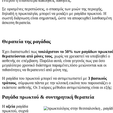
εντέρου ή σπανιότερα κακοήθεις παθήσεις.
Σε ορισμένες περιπτώσεις, ο σπασμός των μυών της περιοχής,
δηλαδή η πρωκταλγία, μπορεί να μοιάζει με ραγάδα πρωκτού. Η
σωστή διάγνωση είναι σημαντική, ώστε να αποφευχθεί λανθασμένη 
άσκοπη θεραπεία.
Θεραπεία
της
ραγάδας
Έχει διαπιστωθεί πως
τουλάχιστον το 50% των ραγάδων πρωκτού
θεραπεύονται από μόνες τους
, χωρίς να χρειαστεί να υποβληθεί ο
ασθενής σε επέμβαση. Παρόλα αυτά, είναι γεγονός πως για όσο
μεγαλύτερο χρονικό διάστημα παραμένει,τόσο μειώνονται και οι
πιθανότητες να θεραπευτεί από μόνη της.
Η ραγάδα του πρωκτού μπορεί να αντιμετωπιστεί με
3 βασικούς
τρόπους
, σύμφωνα πάντα με την κλινική εικόνα που παρουσιάζει ο
εκάστοτε ασθενής. Οι 3 κύριες μέθοδοι αντιμετώπισης είναι οι εξής:
Ραγάδα πρωκτού & συντηρητική θεραπεία
Η
οξεία
ραγάδα
πρωκτού, συχνά