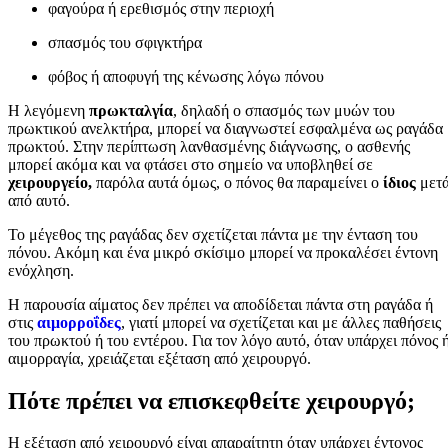
φαγούρα ή ερεθισμός στην περιοχή
σπασμός του σφιγκτήρα
φόβος ή αποφυγή της κένωσης λόγω πόνου
Η λεγόμενη
πρωκταλγία
, δηλαδή ο σπασμός των μυών του
πρωκτικού ανελκτήρα, μπορεί να διαγνωστεί εσφαλμένα ως ραγάδα
πρωκτού. Στην περίπτωση λανθασμένης διάγνωσης, ο ασθενής
μπορεί ακόμα και να φτάσει στο σημείο να υποβληθεί σε
χειρουργείο,
παρόλα αυτά όμως, ο πόνος θα παραμείνει ο
ίδιος
μετ
από αυτό.
Το μέγεθος της ραγάδας δεν σχετίζεται πάντα με την ένταση του
πόνου. Ακόμη και ένα μικρό σκίσιμο μπορεί να προκαλέσει έντονη
ενόχληση.
Η παρουσία αίματος δεν πρέπει να αποδίδεται πάντα στη ραγάδα ή
στις
αιμορροΐδες
, γιατί μπορεί να σχετίζεται και με άλλες παθήσεις
του πρωκτού ή του εντέρου. Για τον λόγο αυτό, όταν υπάρχει πόνος 
αιμορραγία, χρειάζεται εξέταση από χειρουργό.
Πότε πρέπει να επισκεφθείτε χειρουργό;
Η εξέταση από χειρουργό είναι απαραίτητη όταν υπάρχει έντονος