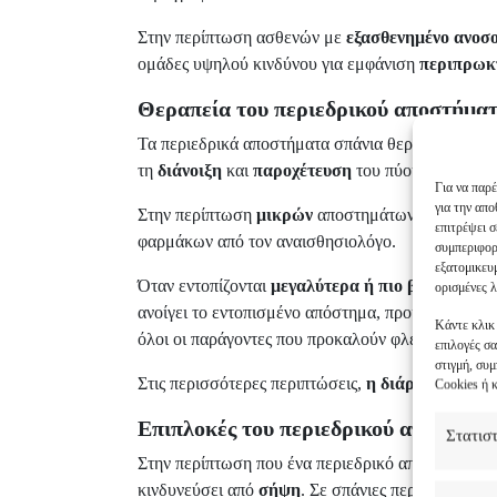
Στην περίπτωση ασθενών με
εξασθενημένο ανοσ
ομάδες υψηλού κινδύνου για εμφάνιση
περιπρωκτ
Θεραπεία
του περιεδρικού αποστήμα
Τα περιεδρικά αποστήματα σπάνια θεραπεύονται α
τη
διάνοιξη
και
παροχέτευση
του πύου, καθώς κα
Για να παρέ
για την απ
Στην περίπτωση
μικρών
αποστημάτων, η παραπάν
επιτρέψει 
φαρμάκων από τον αναισθησιολόγο.
συμπεριφορ
εξατομικευ
Όταν εντοπίζονται
μεγαλύτερα ή πιο βαθιά απο
ορισμένες λ
ανοίγει το εντοπισμένο απόστημα, προκειμένου να
Κάντε κλικ
όλοι οι παράγοντες που προκαλούν φλεγμονή.
επιλογές σ
στιγμή, συ
Στις περισσότερες περιπτώσεις,
η διάρκεια της ν
Cookies ή 
Επιπλοκές
του περιεδρικού αποστήμα
Στατισ
Στην περίπτωση που ένα περιεδρικό απόστημα δε
κινδυνεύσει από
σήψη
. Σε σπάνιες περιπτώσεις, 