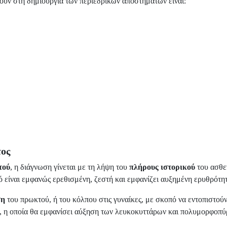
υν στη δημιουργία των περιεδρικών αποστημάτων είναι:
τος
τού
, η διάγνωση γίνεται με τη λήψη του
πλήρους ιστορικού
του ασθε
ό είναι εμφανώς ερεθισμένη, ζεστή και εμφανίζει αυξημένη ερυθρότη
ση
του πρωκτού, ή του κόλπου στις γυναίκες, με σκοπό να εντοπιστού
η, η οποία θα εμφανίσει αύξηση των λευκοκυττάρων και πολυμορφοπύρ