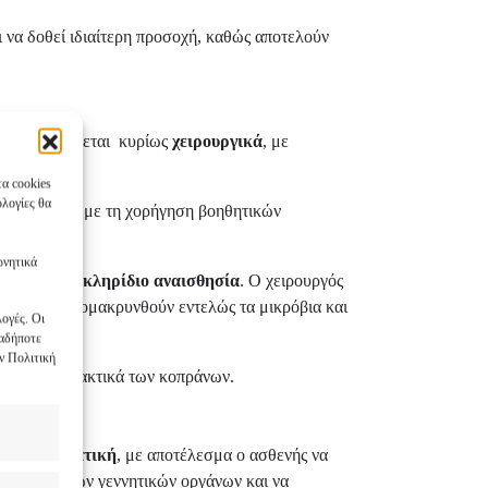
ει να δοθεί ιδιαίτερη προσοχή, καθώς αποτελούν
 αντιμετωπίζεται κυρίως
χειρουργικά
, με
τα cookies
ολογίες θα
 συνδυασμό με τη χορήγηση βοηθητικών
ρνητικά
νική ή επισκληρίδιο αναισθησία
. Ο χειρουργός
τα, για να απομακρυνθούν εντελώς τα μικρόβια και
ογές. Οι
ιαδήποτε
ν Πολιτική
τικά και μαλακτικά των κοπράνων.
 σε
συστηματική
, με αποτέλεσμα ο ασθενής να
ρινέου και των γεννητικών οργάνων και να