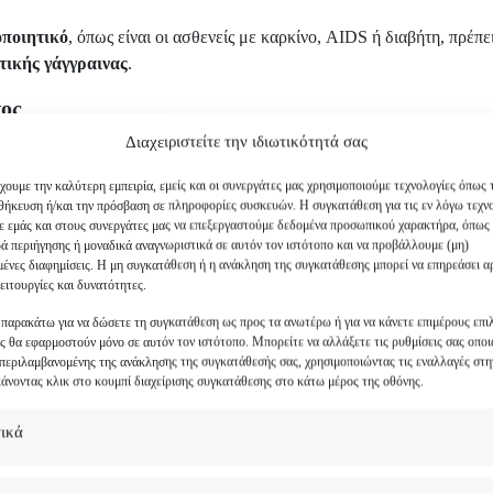
οποιητικό
, όπως είναι οι ασθενείς με καρκίνο, AIDS ή διαβήτη, πρέπ
ικής γάγγραινας
.
τος
Διαχειριστείτε την ιδιωτικότητά σας
πό μόνα τους ή με την απλή χορήγηση αντιβιοτικών. Η θεραπεία τους
ι με
σχολαστικό καθαρισμό
της περιοχής.
χουμε την καλύτερη εμπειρία, εμείς και οι συνεργάτες μας χρησιμοποιούμε τεχνολογίες όπως 
οθήκευση ή/και την πρόσβαση σε πληροφορίες συσκευών. Η συγκατάθεση για τις εν λόγω τεχν
ω διαδικασία μπορεί να πραγματοποιηθεί με
τοπική αναισθησία
, σε
σε εμάς και στους συνεργάτες μας να επεξεργαστούμε δεδομένα προσωπικού χαρακτήρα, όπως
ά περιήγησης ή μοναδικά αναγνωριστικά σε αυτόν τον ιστότοπο και να προβάλλουμε (μη)
μένες διαφημίσεις. Η μη συγκατάθεση ή η ανάκληση της συγκατάθεσης μπορεί να επηρεάσει α
στήματα
, τότε αυτά ανοίγονται και καθαρίζονται στο χειρουργείο, με
γε
ειτουργίες και δυνατότητες.
 αδειάσει το πύον και στη συνέχεια ξεπλένει σχολαστικά την κοιλότη
 παρακάτω για να δώσετε τη συγκατάθεση ως προς τα ανωτέρω ή για να κάνετε επιμέρους επιλ
ας θα εφαρμοστούν μόνο σε αυτόν τον ιστότοπο. Μπορείτε να αλλάξετε τις ρυθμίσεις σας οπο
μπεριλαμβανομένης της ανάκλησης της συγκατάθεσής σας, χρησιμοποιώντας τις εναλλαγές στη
οσηλείας είναι 1 ημέρα
, ενώ στον ασθενή χορηγούνται υγρά, αντιβιο
κάνοντας κλικ στο κουμπί διαχείρισης συγκατάθεσης στο κάτω μέρος της οθόνης.
τος
τικά
ν αντιμετωπισθεί
έγκαιρα
και
σωστά
, η λοίμωξη μπορεί να εξελιχθεί
η λοίμωξη ενδέχεται να επεκταθεί και στους γειτονικούς ιστούς του πε