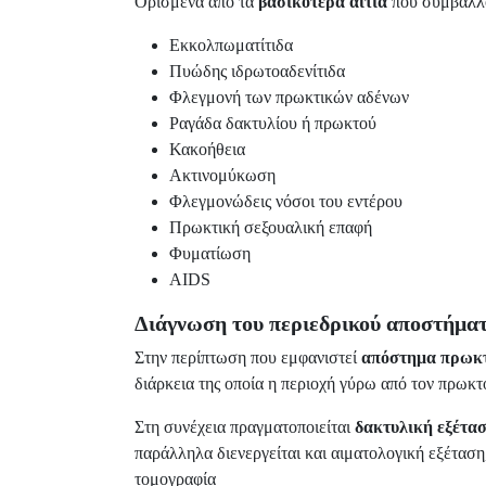
Ορισμένα από τα
βασικότερα αίτια
που συμβάλλο
Εκκολπωματίτιδα
Πυώδης ιδρωτοαδενίτιδα
Φλεγμονή των πρωκτικών αδένων
Ραγάδα δακτυλίου ή πρωκτού
Κακοήθεια
Ακτινομύκωση
Φλεγμονώδεις νόσοι του εντέρου
Πρωκτική σεξουαλική επαφή
Φυματίωση
AIDS
Διάγνωση
του περιεδρικού αποστήμα
Στην περίπτωση που εμφανιστεί
απόστημα πρωκ
διάρκεια της οποία η περιοχή γύρω από τον πρωκτ
Στη συνέχεια πραγματοποιείται
δακτυλική εξέτα
παράλληλα διενεργείται και αιματολογική εξέτασ
τομογραφία