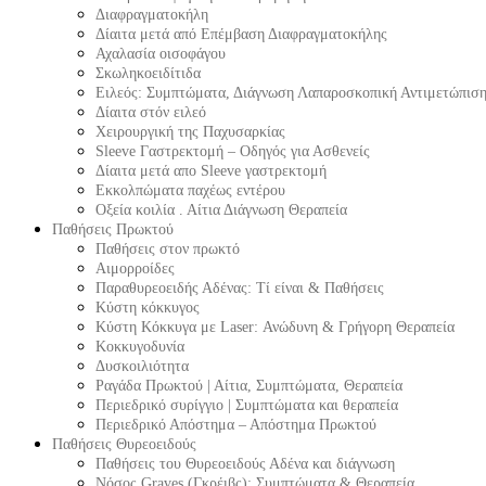
Διαφραγματοκήλη
Δίαιτα μετά από Επέμβαση Διαφραγματοκήλης
Αχαλασία οισοφάγου
Σκωληκοειδίτιδα
Ειλεός: Συμπτώματα, Διάγνωση Λαπαροσκοπική Αντιμετώπισ
Δίαιτα στόν ειλεό
Χειρουργική της Παχυσαρκίας
Sleeve Γαστρεκτομή – Οδηγός για Ασθενείς
Δίαιτα μετά απο Sleeve γαστρεκτομή
Εκκολπώματα παχέως εντέρου
Οξεία κοιλία . Αίτια Διάγνωση Θεραπεία
Παθήσεις Πρωκτού
Παθήσεις στον πρωκτό
Αιμορροίδες
Παραθυρεοειδής Αδένας: Τί είναι & Παθήσεις
Κύστη κόκκυγος
Κύστη Κόκκυγα με Laser: Ανώδυνη & Γρήγορη Θεραπεία
Κοκκυγοδυνία
Δυσκοιλιότητα
Ραγάδα Πρωκτού | Αίτια, Συμπτώματα, Θεραπεία
Περιεδρικό συρίγγιο | Συμπτώματα και θεραπεία
Περιεδρικό Απόστημα – Απόστημα Πρωκτού
Παθήσεις Θυρεοειδούς
Παθήσεις του Θυρεοειδούς Αδένα και διάγνωση
Νόσος Graves (Γκρέιβς): Συμπτώματα & Θεραπεία