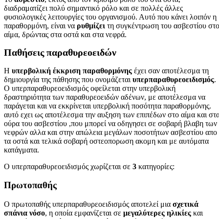
διαδραματίζει πολύ σημαντικό ρόλο και σε πολλές άλλες
φυσιολογικές λειτουργίες του οργανισμού. Αυτό που κάνει λοιπόν η
παραθορμόνη, είναι να
ρυθμίζει
τη συγκέντρωση του ασβεστίου στ
αίμα, δρώντας στα οστά και στα νεφρά.
Παθήσεις παραθυρεοειδών
Η
υπερβολική έκκριση παραθορμόνης
έχει σαν αποτέλεσμα τη
δημιουργία της πάθησης που ονομάζεται
υπερπαραθυρεοειδισμός
.
Ο υπερπαραθυρεοειδισμός οφείλεται στην υπερβολική
δραστηριότητα των παραθυρεοειδών αδένων, με αποτέλεσμα να
παράγεται και να εκκρίνεται υπερβολική ποσότητα παραθορμόνης.
αυτό εχει ως αποτέλεσμα την αυξηση των επιπέδων στο αίμα και στ
ούρα του ασβεστίου ,που μπορεί να οδηγησει σε σοβαρή βλαβη των
νεφρών αλλα και στην απώλεια μεγάλων ποσοτήτων ασβεστίου απο
τα οστά και τελικά σοβαρή οστεοπορωση ακομη και με αυτόματα
κατάγματα.
Ο υπερπαραθυρεοειδισμός χωρίζεται σε
3
κατηγορίες:
Πρωτοπαθής
Ο πρωτοπαθής υπερπαραθυρεοειδισμός αποτελεί μια
σχετικά
σπάνια νόσο
, η οποία εμφανίζεται σε
μεγαλύτερες ηλικίες
και