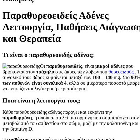
Παραθυρεοειδείς Αδένες
Λειτουργία, Παθήσεις Διάγνωσ
και Θεραπεία
Τι είναι ο παραθυρεοειδής αδένας;
Οι
παραθυρεοειδείς
, είναι
μικροί αδένες
που
βρίσκονται στον
τράχηλο
στις άκρες των λοβών του
θυρεοειδούς
. 
συνολικό τους βάρος κυμαίνεται μεταξύ των
100 – 140
mg. Στο
90
των ασθενών είναι συνολικά 4
, αλλά σε μικρότερο ποσοστό μπορε
να εντοπίζονται λιγότεροι ή περισσότεροι.
Ποια είναι η λειτουργία τους;
Κάθε παραθυρεοειδής αδένας παράγει και εκκρίνει την
παραθορμόνη
, η οποία αποτελεί μια ορμόνη που συμμετάσχει στον
μεταβολισμό του ασβεστίου στο σώμα, μαζί με την καλσιτονίνη και
την βιταμίνη D.
Το
ασβέστιο
, εκτός από τον κρίσιμο ρόλο του στα οστά,