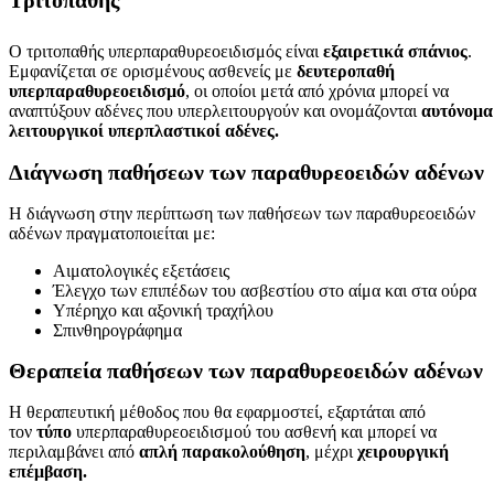
Ο τριτοπαθής υπερπαραθυρεοειδισμός είναι
εξαιρετικά σπάνιος
.
Εμφανίζεται σε ορισμένους ασθενείς με
δευτεροπαθή
υπερπαραθυρεοειδισμό
, οι οποίοι μετά από χρόνια μπορεί να
αναπτύξουν αδένες που υπερλειτουργούν και ονομάζονται
αυτόνομα
λειτουργικοί υπερπλαστικοί αδένες.
Διάγνωση
παθήσεων των παραθυρεοειδών αδένων
Η διάγνωση στην περίπτωση των παθήσεων των παραθυρεοειδών
αδένων πραγματοποιείται με:
Αιματολογικές εξετάσεις
Έλεγχο των επιπέδων του ασβεστίου στο αίμα και στα ούρα
Υπέρηχο και αξονική τραχήλου
Σπινθηρογράφημα
Θεραπεία
παθήσεων των παραθυρεοειδών αδένων
Η θεραπευτική μέθοδος που θα εφαρμοστεί, εξαρτάται από
τον
τύπο
υπερπαραθυρεοειδισμού του ασθενή και μπορεί να
περιλαμβάνει από
απλή παρακολούθηση
, μέχρι
χειρουργική
επέμβαση.