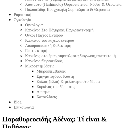
Χασιμότο (Hashimoto) Θυρεοειδίτιδα: Νόσος & Θεραπεία
Πολυοζώδης Βρογχοκήλη Συμπτώματα & Θεραπεία
Ρομποτική
Ογκολογία
Ογκολογία
Καρκίνος Στο Πάγκρεας Παγκρεατεκτομή
Όγκοι Παχέος Εντέρου
Καρκίνος του παχέως εντέρου
Λαπαροσκοπική Κολεκτομή
Γαστρεκτομή
Καρκίνος στο ήπαρ,συμπτώματα,διάγνωση,ηπατεκτομή.
Καρκίνος Θυρεοειδούς
Μικροεπεμβάσεις
Μικροεπεμβάσεις
Σμηγματογόνος Κύστη
Σπίλος (Ελιά) & μελάνωμα στο δέρμα
Καρκίνος του δέρματος
Λίπωμα
Κατακλίσεις
Blog
Επικοινωνία
Παραθυρεοειδής Αδένας: Τί είναι &
Παθήσεις