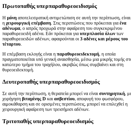
Πρωτοπαθής υπερπαραθυρεοειδισμός
Η
μόνη
αποτελεσματική αντιμετώπιση σε αυτή την περίπτωση, είναι
η
χειρουργική επέμβαση
. Στις περιπτώσεις που πρόκειται για
ένα
αδένωμα
, ο ιατρός προχωρά στην αφαίρεση του συγκεκριμένου
παραθυρεοειδή αδένα. Εάν πρόκειται για
υπερπλασία
όλων
των
παραθυρεοειδών αδένων, αφαιρούνται οι
3 αδένες και μέρους του
τέταρτου
.
Η επέμβαση εκλογής είναι η
παραθυρεοειδεκτομή
, η οποία
πραγματοποιείται υπό γενική αναισθησία, μέσω μια μικρής τομής στ
κατώτερο τμήμα του τραχήλου, ακριβώς όπως συμβαίνει και στη
θυρεοειδεκτομή.
Δευτεροπαθής υπερπαραθυρεοειδισμός
Σε αυτή την περίπτωση, η θεραπεία μπορεί να είναι
συντηρητική
, μ
χορήγηση
βιταμίνης
D
και
ασβεστίου
, αποφυγή του φωσφόρου,
αιμοκάθαρση και σε ορισμένες περιπτώσεις, μπορεί να επιλεχθεί η
χειρουργική αφαίρεση των τρεισήμισι αδένων.
Τριτοπαθής υπερπαραθυρεοειδισμός