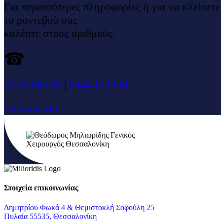
Για περισσότερες πληροφορίες ή για να κλείσετε
το ραντεβού σας
καλέστε στους αριθμούς:
☎
2310 380039
|
6944 122 691
Επικοινωνία
Στοιχεία επικοινωνίας
Δημητρίου Φωκά 4 & Θεμιστοκλή Σοφούλη 25
Πυλαία 55535, Θεσσαλονίκη