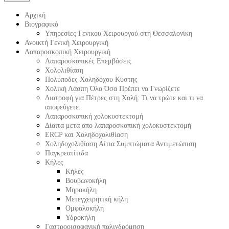
Αρχική
Βιογραφικό
Υπηρεσίες Γενικου Χειρουργού στη Θεσσαλονίκη
Ανοικτή Γενική Χειρουργική
Λαπαροσκοπική Χειρουργική
Λαπαροσκοπικές Επεμβάσεις
Χολολιθίαση
Πολύποδες Χοληδόχου Κύστης
Χολική Λάσπη Όλα Όσα Πρέπει να Γνωρίζετε
Διατροφή για Πέτρες στη Χολή: Τι να τρώτε και τι να
αποφεύγετε.
Λαπαροσκοπική χολοκυστεκτομή
Δίαιτα μετά απο λαπαροσκοπική χολοκυστεκτομή
ERCP και Χοληδοχολιθίαση
Χοληδοχολιθίαση Αίτια Συμπτώματα Αντιμετώπιση
Παγκρεατίτιδα
Κήλες
Κήλες
Βουβωνοκήλη
Μηροκήλη
Μετεγχειρητική κήλη
Ομφαλοκήλη
Υδροκήλη
Γαστροοισοφαγική παλινδρόμηση