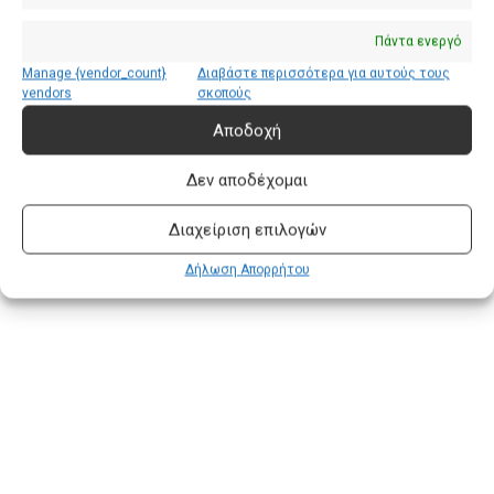
Εξελίξη στην
Πάντα ενεργό
Χειρουργική
Manage {vendor_count}
Διαβάστε περισσότερα για αυτούς τους
vendors
σκοπούς
8 Απριλίου, 2023
by Μηλιωρίδης Θ.
Αποδοχή
Δεν αποδέχομαι
Διαχείριση επιλογών
Δήλωση Απορρήτου